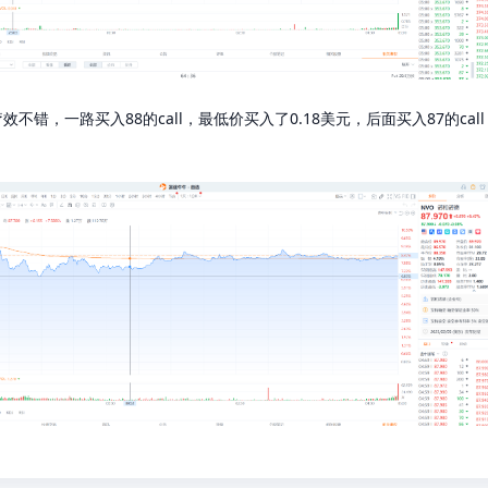
不错，一路买入88的call，最低价买入了0.18美元，后面买入87的ca