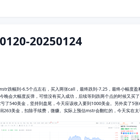
20-20250124
mstr跌幅到-6.5个点左右，买入两张call，最终跌到-7.25，最终小幅度盈
预估mstr今晚会大幅度反弹，可惜没有买入成功，后续等到跌两个点的时候又
亏了540美金，坚持到盘尾，今天应该收入要到1000美金。另外卖了5张nfl
面利润263美金，扣除手续费，微赚。实际上预估mstr会翻红的，今天实在